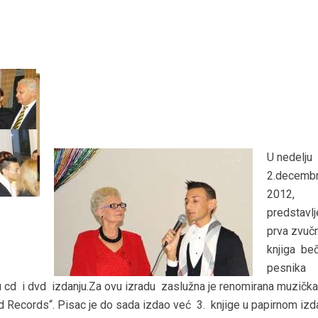
U nedelju
2.decemb
2012,
predstavlj
prva zvuč
knjiga be
pesnika
 cd i dvd izdanju.Za ovu izradu zaslužna je renomirana muzičk
d Records“. Pisac je do sada izdao već 3. knjige u papirnom izd