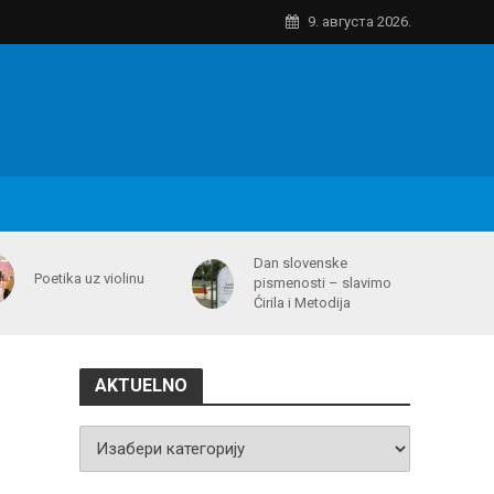
9. августа 2026.
Dan slovenske
Poetika uz violinu
pismenosti – slavimo
Ćirila i Metodija
AKTUELNO