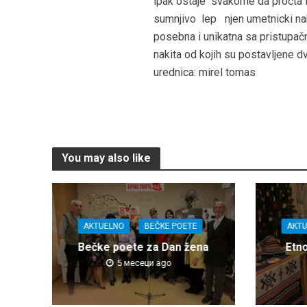
ipak ostaje svakome da pročta i
sumnjivo lep njen umetnicki nak
posebna i unikatna sa pristupa
nakita od kojih su postavljene dv
urednica: mirel tomas
You may also like
AKTUELNO
BEČKE POETE
AKT
Bečke poete za Dan žena
Etn
5 месеци ago