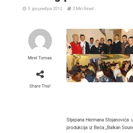
3. децембра 2012.
2 Min Read
Mirel Tomas
Share This!
Stjepana Hermana Stojanovića u
produkcija iz Beča „Balkan Soun