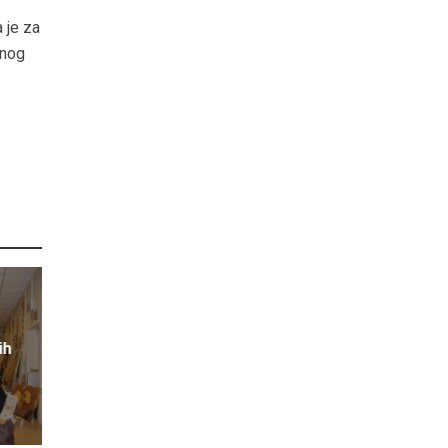
 je za
rnog
ih