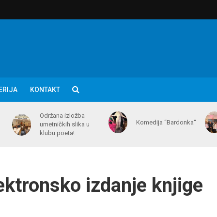
ERIJA
KONTAKT
Održana izložba
Komedija “Bardonka“
umetničkih slika u
klubu poeta!
ktronsko izdanje knjige