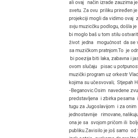
ali ovaj način izrade zauzima
svetu. Za ovu priliku priređen 
projekciji mogli da vidimo ovaj
svju muzicčku podlogu, došla je 
bi moglo baš u tom stilu ostvarit
život jedna mogućnost da se vi
sa muzičkom pratnjom.To je odmor
bi poezija biti laka, zabavna i ja
ovom slučaju pisac u potpunost
muzički program uz orkestr Vlad
kojima su učesvovali; Stjepah H
-Beganovic.Osim navedene zvučne
predstavljena i zbirka pesama i 
tugu za Jugoslavijom i za oni
jednostavnije rimovane, nalikuj
ona je sa svojom pričom ili bo
publiku.Zavisilo je još samo od t