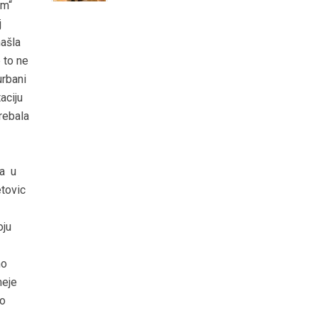
om“
j
našla
 to ne
urbani
aciju
rebala
 a u
etovic
oju
no
meje
To