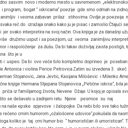
 jedno sasvim novo i moderno mesto u savremenom „elektronsk
je i program, bogat “ iskricama“ poezije gde smo odmah na zidno
 zanimljiv i veoma zabavan prilaz stihovima. Ovdje je poezeija 
svaka reč do izražaja onako kako ju je pisac i zamislio:Čtajući se
i jer svako interpretira na svoj način. Ova knjiga je za današnji už
še družimo usput i sa poezijom, uz veoma zanimljivu interpret
 i raspoloženje za dušu. Da bi takav doživljaj zaista postigli, t
sna što je u
i i uspeo. Da bi ovo veče bilo kompletno doprineo je poseban
e Antonica i violina Perice Petrovica.Zatim su izvedena 3. skeč
erman Stojanovic, Jana Jevtic, Kasijana Miloševic i Milenko Am
 knjige Hermana Stjepana Stojanovica „Petične iskrce“, bila je
priča iz familijarnog života, Nevene Džaje. U kojoj je opisala sv
m što se dešavalo u zadnjem ratu. Njene pesmice su naj
u na naše epske spjevove i žalopojke. Da nebi bilo sve tako tuž
lje rečeno crnim humorom „ožalošcene udovice“,pokušala da nas
oga koliko je taj crni humor bio “ humorističan ili umoristican“. 