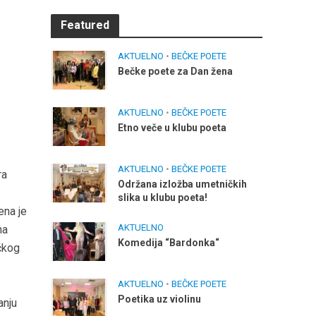
Featured
AKTUELNO
•
BEČKE POETE
Bečke poete za Dan žena
AKTUELNO
•
BEČKE POETE
Etno veče u klubu poeta
AKTUELNO
•
BEČKE POETE
ra
Održana izložba umetničkih
slika u klubu poeta!
ena je
AKTUELNO
na
Komedija “Bardonka“
čkog
a
AKTUELNO
•
BEČKE POETE
Poetika uz violinu
anju