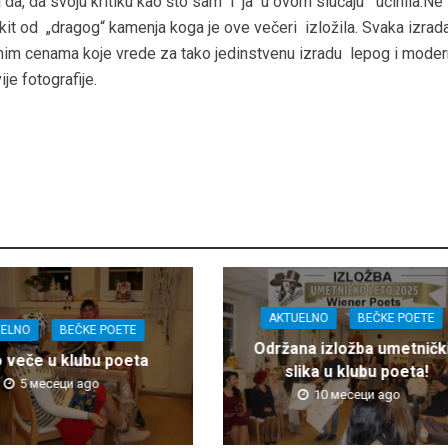
 da, da svoju kritiku kao što sam i ja u ovom slučaju učinila.Ne
it od „dragog“ kamenja koga je ove večeri izložila. Svaka izrada
čnim cenama koje vrede za tako jedinstvenu izradu lepog i mode
ije fotografije.
AKTUELNO
BEČKE POETE
UELNO
BEČKE POETE
Održana izložba umetničk
o veče u klubu poeta
slika u klubu poeta!
5 месеци ago
10 месеци ago