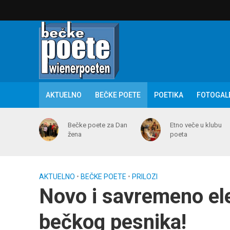
AKTUELNO
BEČKE POETE
POETIKA
FOTOGAL
Bečke poete za Dan
Etno veče u klubu
žena
poeta
AKTUELNO
•
BEČKE POETE
•
PRILOZI
Novo i savremeno ele
bečkog pesnika!