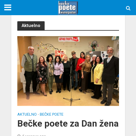
Aktuelno
AKTUELNO
BEČKE POETE
•
Bečke poete za Dan žena