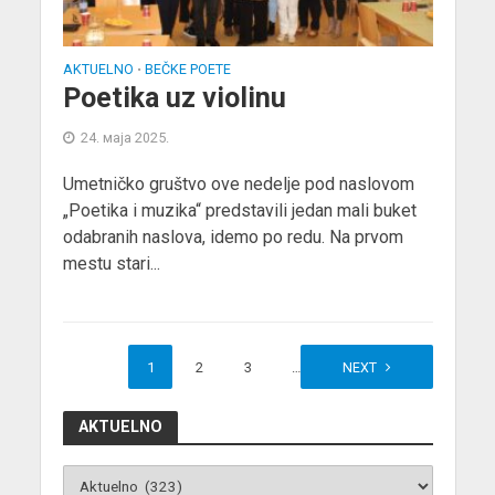
AKTUELNO
BEČKE POETE
•
Poetika uz violinu
24. маја 2025.
Umetničko gruštvo ove nedelje pod naslovom
„Poetika i muzika“ predstavili jedan mali buket
odabranih naslova, idemo po redu. Na prvom
mestu stari...
1
2
3
…
65
NEXT
AKTUELNO