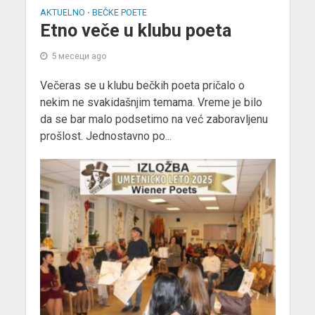
AKTUELNO
BEČKE POETE
•
Etno veče u klubu poeta
5 месеци ago
Večeras se u klubu bečkih poeta pričalo o
nekim ne svakidašnjim temama. Vreme je bilo
da se bar malo podsetimo na već zaboravljenu
prošlost. Jednostavno po...