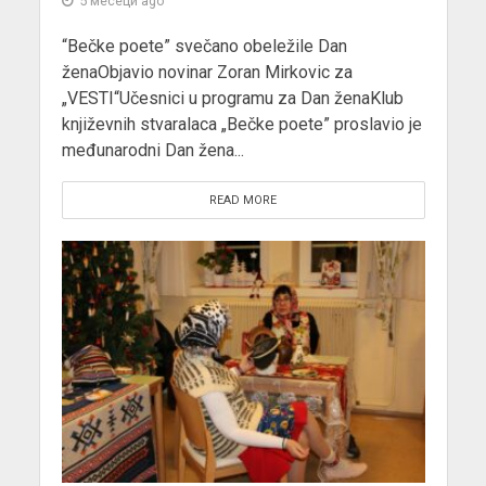
5 месеци ago
“Bečke poete” svečano obeležile Dan
ženaObjavio novinar Zoran Mirkovic za
„VESTI“Učesnici u programu za Dan ženaKlub
književnih stvaralaca „Bečke poete” proslavio je
međunarodni Dan žena...
READ MORE