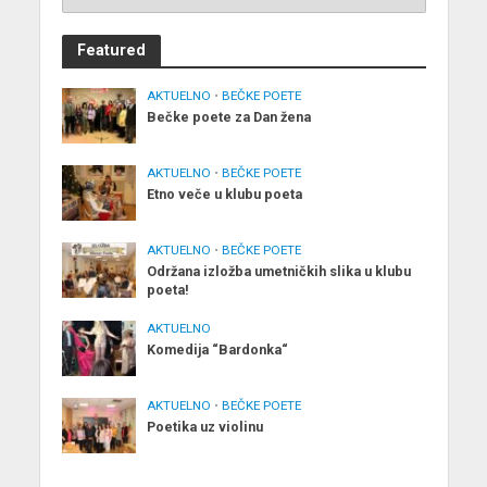
Featured
AKTUELNO
•
BEČKE POETE
Bečke poete za Dan žena
AKTUELNO
•
BEČKE POETE
Etno veče u klubu poeta
AKTUELNO
•
BEČKE POETE
Održana izložba umetničkih slika u klubu
poeta!
AKTUELNO
Komedija “Bardonka“
AKTUELNO
•
BEČKE POETE
Poetika uz violinu