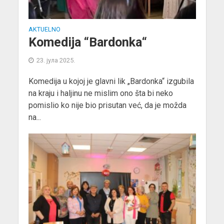
AKTUELNO
Komedija “Bardonka“
23. јула 2025.
Komedija u kojoj je glavni lik „Bardonka“ izgubila
na kraju i haljinu ne mislim ono šta bi neko
pomislio ko nije bio prisutan već, da je možda
na...