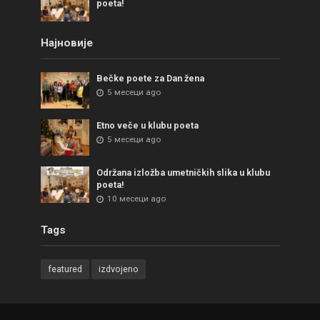
poeta!
Најновије
Bečke poete za Dan žena
5 месеци ago
Etno veče u klubu poeta
5 месеци ago
Održana izložba umetničkih slika u klubu
poeta!
10 месеци ago
Tags
featured
izdvojeno