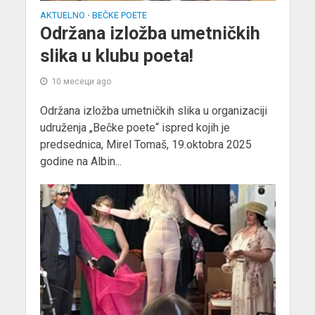
AKTUELNO
BEČKE POETE
•
Održana izložba umetničkih
slika u klubu poeta!
10 месеци ago
Održana izložba umetničkih slika u organizaciji
udruženja „Bečke poete“ ispred kojih je
predsednica, Mirel Tomaš, 19.oktobra 2025
godine na Albin...