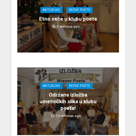
AKTUELNO
BEČKE POETE
Etno veče u klubu poeta
5 месеци ago
AKTUELNO
BEČKE POETE
Održana izložba
umetničkih slika u klubu
poeta!
10 месеци ago