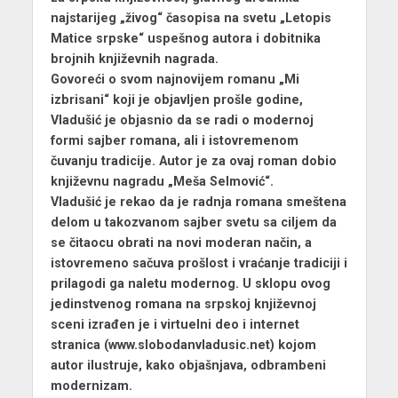
najstarijeg „živog“ časopisa na svetu „Letopis
Matice srpske“ uspešnog autora i dobitnika
brojnih književnih nagrada.
Govoreći o svom najnovijem romanu „Mi
izbrisani“ koji je objavljen prošle godine,
Vladušić je objasnio da se radi o modernoj
formi sajber romana, ali i istovremenom
čuvanju tradicije. Autor je za ovaj roman dobio
književnu nagradu „Meša Selmović“.
Vladušić je rekao da je radnja romana smeštena
delom u takozvanom sajber svetu sa ciljem da
se čitaocu obrati na novi moderan način, a
istovremeno sačuva prošlost i vraćanje tradiciji i
prilagodi ga naletu modernog. U sklopu ovog
jedinstvenog romana na srpskoj književnoj
sceni izrađen je i virtuelni deo i internet
stranica (www.slobodanvladusic.net) kojom
autor ilustruje, kako objašnjava, odbrambeni
modernizam.