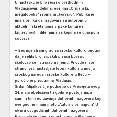
U nastavku je bilo reči i o prethodnim
Vladušićevim delima, esejima „Crnjanski,
megalopolis“ i romanu „Forvard“. Publika je
imala priliku da razgovara sa autorom o
aktuelnim kretanjima srpske kulture i
književnosti i dilemama sa kojima se dijaspora
suočava.
– Beč nije strani grad za srpsku kulturu budući
da je veliki broj srpskih pisaca boravio,
školovao se i stvarao u njemu. Vi ovde niste
stranci već nastavljate lepu i kulturnu misiju
srpskog naroda i srpske kulture u Beču –
poručio je prisutnima Vladušić.
Srđan Mijalković je podsetio da Prosvjeta ovog
24. maja obeležava tri godine postojanja, a
samim tim i održavanja duhovnih razgovora koji
ove godine imaju moto „Autori s principom“.U
okviru ovogodišnjih duhovnih razgovora
Prosvjeta će u junu ugostiti pisce Vladimira