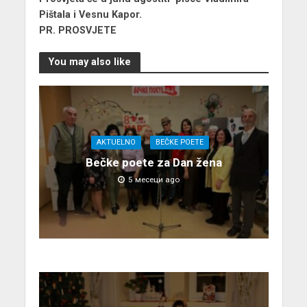
Pištala i Vesnu Kapor.
PR. PROSVJETE
You may also like
AKTUELNO
BEČKE POETE
Bečke poete za Dan žena
5 месеци ago