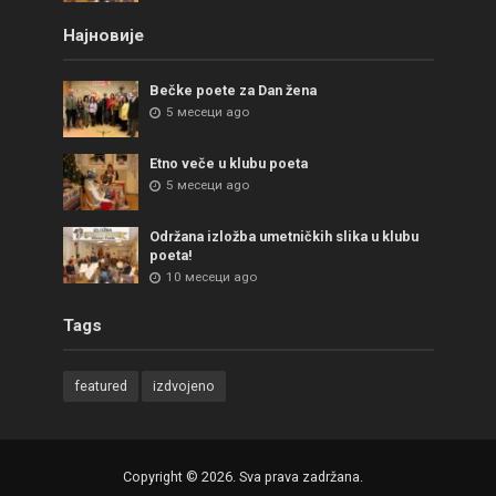
Најновије
Bečke poete za Dan žena
5 месеци ago
Etno veče u klubu poeta
5 месеци ago
Održana izložba umetničkih slika u klubu
poeta!
10 месеци ago
Tags
featured
izdvojeno
Copyright © 2026. Sva prava zadržana.