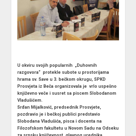
U okviru svojih popularnih „Duhovnih
razgovora“ protekle subote u prostorijama
hrama sv. Save u 3. bečkom okrugu, SPKD
Prosvjeta iz Beča organizovala je vrlo uspešno
književno veče i susret sa piscem Slobodanom
Vladušićem.
Srđan Mijalković, predsednik Prosvjete,
pozdravio je i bečkoj publici predstavio
Slobodana Vladušića, pisca i docenta na
Filozofskom fakultetu u Novom Sadu na Odseku
za srpsku književnost, glavnog urednika