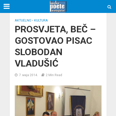
AKTUELNO
•
KULTURA
PROSVJETA, BEČ –
GOSTOVAO PISAC
SLOBODAN
VLADUŠIĆ
7. маја 2014.
2 Min Read