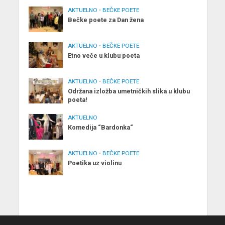
AKTUELNO
•
BEČKE POETE
Bečke poete za Dan žena
AKTUELNO
•
BEČKE POETE
Etno veče u klubu poeta
AKTUELNO
•
BEČKE POETE
Održana izložba umetničkih slika u klubu
poeta!
AKTUELNO
Komedija “Bardonka“
AKTUELNO
•
BEČKE POETE
Poetika uz violinu