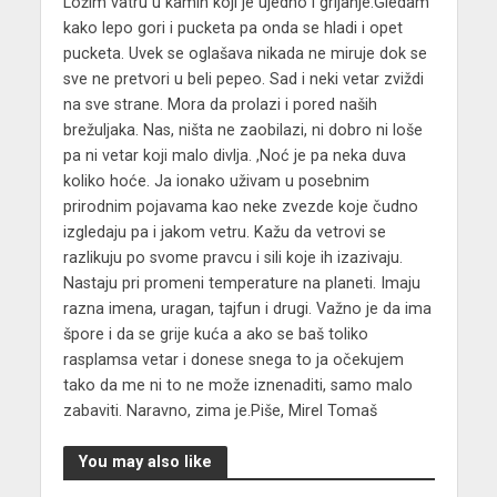
Ložim vatru u kamin koji je ujedno i grijanje.Gledam
kako lepo gori i pucketa pa onda se hladi i opet
pucketa. Uvek se oglašava nikada ne miruje dok se
sve ne pretvori u beli pepeo. Sad i neki vetar zviždi
na sve strane. Mora da prolazi i pored naših
brežuljaka. Nas, ništa ne zaobilazi, ni dobro ni loše
pa ni vetar koji malo divlja. ,Noć je pa neka duva
koliko hoće. Ja ionako uživam u posebnim
prirodnim pojavama kao neke zvezde koje čudno
izgledaju pa i jakom vetru. Kažu da vetrovi se
razlikuju po svome pravcu i sili koje ih izazivaju.
Nastaju pri promeni temperature na planeti. Imaju
razna imena, uragan, tajfun i drugi. Važno je da ima
špore i da se grije kuća a ako se baš toliko
rasplamsa vetar i donese snega to ja očekujem
tako da me ni to ne može iznenaditi, samo malo
zabaviti. Naravno, zima je.Piše, Mirel Tomaš
You may also like