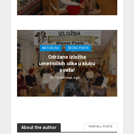
AKTUELNO
BEČKE POETE
Održana izložba
umetničkih slika u klubu
poeta!
10 месеци ago
VIEW ALL POSTS
About the author