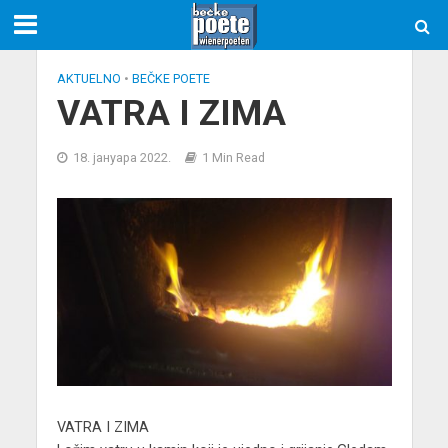
AKTUELNO
•
BEČKE POETE
VATRA I ZIMA
18. јануара 2022.
1 Min Read
VATRA I ZIMA