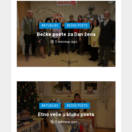
AKTUELNO
BEČKE POETE
Bečke poete za Dan žena
5 месеци ago
AKTUELNO
BEČKE POETE
Etno veče u klubu poeta
5 месеци ago