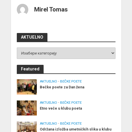
Mirel Tomas
AKTUELNO
Featured
AKTUELNO
•
BEČKE POETE
Bečke poete za Dan žena
AKTUELNO
•
BEČKE POETE
Etno veče u klubu poeta
AKTUELNO
•
BEČKE POETE
Održana izložba umetničkih slika u klubu