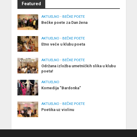
Featured
AKTUELNO
•
BEČKE POETE
Bečke poete za Dan žena
AKTUELNO
•
BEČKE POETE
Etno veče u klubu poeta
AKTUELNO
•
BEČKE POETE
Održana izložba umetničkih slika u klubu
poeta!
AKTUELNO
Komedija “Bardonka“
AKTUELNO
•
BEČKE POETE
Poetika uz violinu