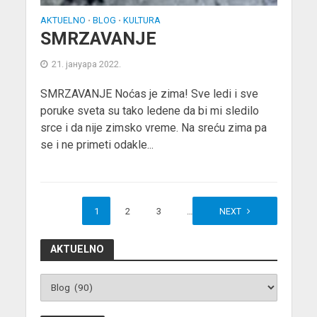
AKTUELNO
BLOG
KULTURA
•
•
SMRZAVANJE
21. јануара 2022.
SMRZAVANJE Noćas je zima! Sve ledi i sve
poruke sveta su tako ledene da bi mi sledilo
srce i da nije zimsko vreme. Na sreću zima pa
se i ne primeti odakle...
1
2
3
…
18
NEXT
AKTUELNO