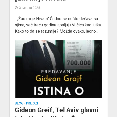
3. марта 2025.
„Žao mi je Hrvata“ Čudno se nešto dešava sa
njima, već treću godinu spaljuju Vučića kao lutku.
Kako to da se razumije? Možda ovako, jedno...
BLOG
PRILOZI
•
Gideon Greif, Tel Aviv glavni