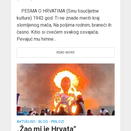
PESMA O HRVATIMA (Sinu tisućljetne
kulture) 1942 god. Ti ne znade meriti kraj
slomljenog mača, Na poljima rodnim, braneći ih
časno. Kitio si cvećem svakog osvajača,
Pevajuć mu himne...
READ MORE
AKTUELNO
BLOG
PRILOZI
•
•
„Žao mi je Hrvata“