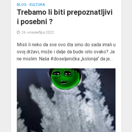
BLOG
KULTURA
•
Trebamo li biti prepoznatljivi
i posebni ?
26. новембра 2022.
Misli li neko da sve ovo šta smo do sada imali u
ovoj državi, može i dalje da bude isto ovako? Ja
ne mislim. Naša #doseljenička „kolonija“ da je...