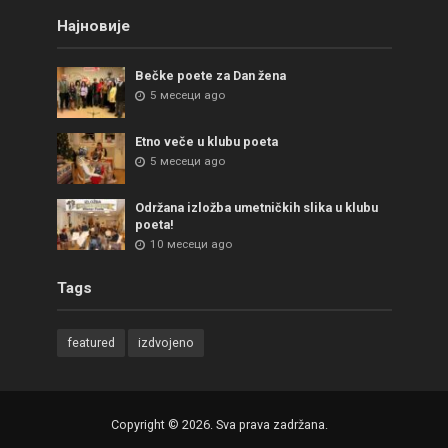
Најновије
Bečke poete za Dan žena
5 месеци ago
Etno veče u klubu poeta
5 месеци ago
Održana izložba umetničkih slika u klubu
poeta!
10 месеци ago
Tags
featured
izdvojeno
Copyright © 2026. Sva prava zadržana.