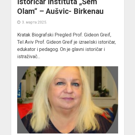
istoričar Instituta „Šem
Olam“ – Aušvic- Birkenau
3. марта 2025.
Kratak Biografski Pregled Prof. Gideon Greif,
Tel Aviv Prof. Gideon Greif je izraelski istoričar,
edukator i pedagog. On je glavni istoričar i
istraživač...