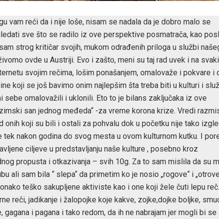
u vam reći da i nije loše, nisam se nadala da je dobro malo se
gledati sve što se radilo iz ove perspektive posmatrača, kao pos
am strog kritičar svojih, mukom odrađenih priloga u službi naše
 živomo ovde u Austriji. Evo i zašto, meni su taj rad uvek i na svak
nternetu svojim rečima, lošim ponašanjem, omalovaže i pokvare i
e koji se još bavimo onim najlepšim šta treba biti u kulturi i služ
sebe omalovažili i uklonili. Eto to je bilans zaključaka iz ove
zimski san jednog međeda“ -za vreme korona krize. Vredi razmisl
onih koji su bili i ostali za pohvalu dok u početku nije tako izgle
e tek nakon godina do svog mesta u ovom kulturnom kutku. I por
ljene ciljeve u predstavljanju naše kulture , posebno kroz
dnog propusta i otkazivanja – svih 10g. Za to sam mislila da su m
lubu ali sam bila “ slepa“ da primetim ko je nosio „rogove“ i „otrove
ionako teško sakupljene aktiviste kao i one koji žele čuti lepu reč
ne reči, jadikanje i žalopojke koje kakve, zojke,dojke boljke, smuc
e, gagana i pagana i tako redom, da ih ne nabrajam jer mogli bi se