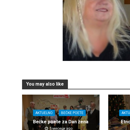
You may also like
AKTUELNO
BEČKE POETE
AKT
Bečke poete za Dan žena
Etn
5 месеци ago