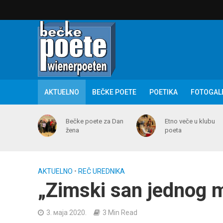
AKTUELNO
BEČKE POETE
POETIKA
FOTOGAL
Bečke poete za Dan
Etno veče u klubu
žena
poeta
AKTUELNO
•
REČ UREDNIKA
„Zimski san jednog 
3. маја 2020.
3 Min Read