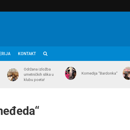
ERIJA
KONTAKT
Održana izložba
Komedija “Bardonka“
umetničkih slika u
klubu poeta!
međeda“