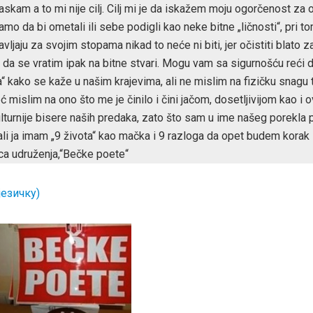
 laskam a to mi nije cilj. Cilj mi je da iskažem moju ogorčenost za 
mo da bi ometali ili sebe podigli kao neke bitne „ličnosti“, pri t
avljaju za svojim stopama nikad to neće ni biti, jer očistiti blato z
 da se vratim ipak na bitne stvari. Mogu vam sa sigurnošću reći 
kako se kaže u našim krajevima, ali ne mislim na fizičku snagu t
mislim na ono što me je činilo i čini jačom, dosetljivijom kao i o
lturnije bisere naših predaka, zato što sam u ime našeg porekla 
ali ja imam „9 života“ kao mačka i 9 razloga da opet budem korak
ca udruženja,“Bečke poete“
језичку)