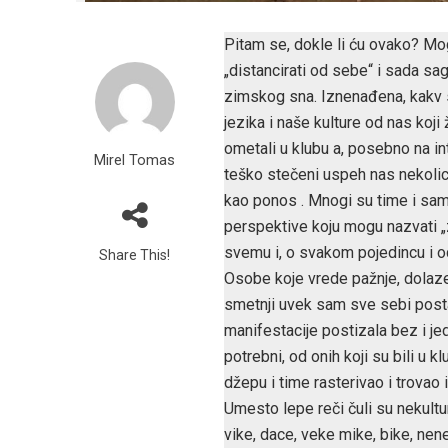
Pitam se, dokle li ću ovako? Mog
„distancirati od sebe“ i sada sa
zimskog sna. Iznenađena, kakv s
jezika i naše kulture od nas koji
ometali u klubu a, posebno na i
Mirel Tomas
teško stečeni uspeh nas nekolicin
kao ponos . Mnogi su time i sami 
perspektive koju mogu nazvati „
svemu i, o svakom pojedincu i od 
Share This!
Osobe koje vrede pažnje, dolaz
smetnji uvek sam sve sebi postav
manifestacije postizala bez i je
potrebni, od onih koji su bili u k
džepu i time rasterivao i trovao 
Umesto lepe reči čuli su nekultur
vike, dace, veke mike, bike, nen