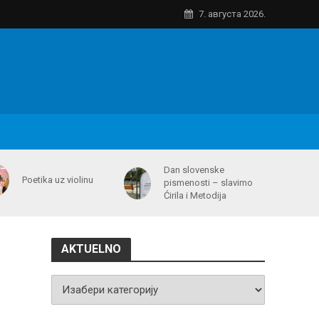
7. августа 2026.
Dan slovenske
Poetika uz violinu
pismenosti – slavimo
Ćirila i Metodija
AKTUELNO