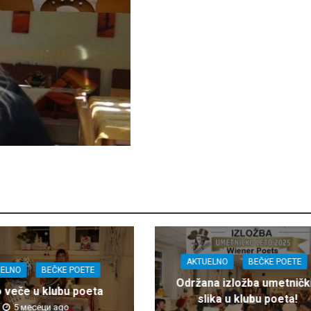
AKTUELNO
BEČKE POETE
UELNO
BEČKE POETE
Održana izložba umetničk
o veče u klubu poeta
slika u klubu poeta!
5 месеци ago