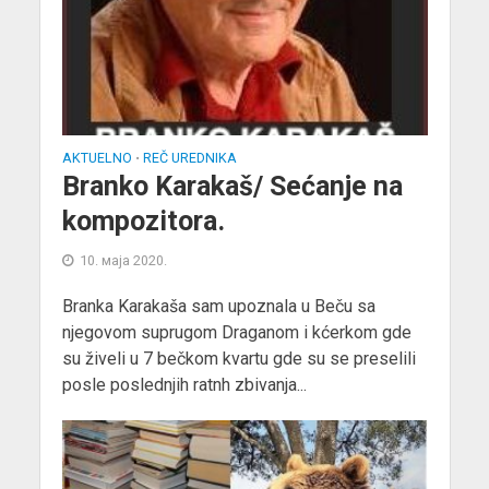
AKTUELNO
REČ UREDNIKA
•
Branko Karakaš/ Sećanje na
kompozitora.
10. маја 2020.
Branka Karakaša sam upoznala u Beču sa
njegovom suprugom Draganom i kćerkom gde
su živeli u 7 bečkom kvartu gde su se preselili
posle poslednjih ratnh zbivanja...