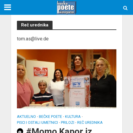
Reč urednika
tom.as@live.de
AKTUELNO
BEČKE POETE
KULTURA
•
•
•
PISCI I OSTALI UMETNICI
PRILOZI
REČ UREDNIKA
•
•
#Momo Kapor iz