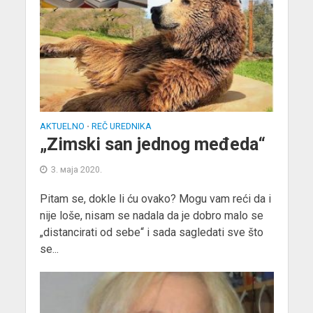
AKTUELNO
REČ UREDNIKA
•
„Zimski san jednog međeda“
3. маја 2020.
Pitam se, dokle li ću ovako? Mogu vam reći da i
nije loše, nisam se nadala da je dobro malo se
„distancirati od sebe“ i sada sagledati sve što
se...