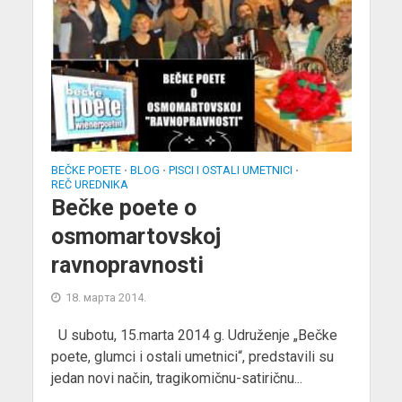
BEČKE POETE
BLOG
PISCI I OSTALI UMETNICI
•
•
•
REČ UREDNIKA
Bečke poete o
osmomartovskoj
ravnopravnosti
18. марта 2014.
U subotu, 15.marta 2014 g. Udruženje „Bečke
poete, glumci i ostali umetnici“, predstavili su
jedan novi način, tragikomičnu-satiričnu...