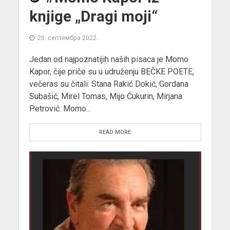
knjige „Dragi moji“
20. септембра 2022.
Jedan od najpoznatijih naših pisaca je Momo
Kapor, čije priče su u udruženju BEČKE POETE,
večeras su čitali: Stana Rakić Dokić, Gordana
Subašić, Mirel Tomas, Mijo Ćukurin, Mirjana
Petrović. Momo...
READ MORE