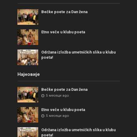
Bečke poete za Dan žena
Etno veče u klubu poeta
Održana izložba umetničkih slika u klubu
poeta!
Најновије
Bečke poete za Dan žena
5 месеци ago
Etno veče u klubu poeta
5 месеци ago
Održana izložba umetničkih slika u klubu
poeta!