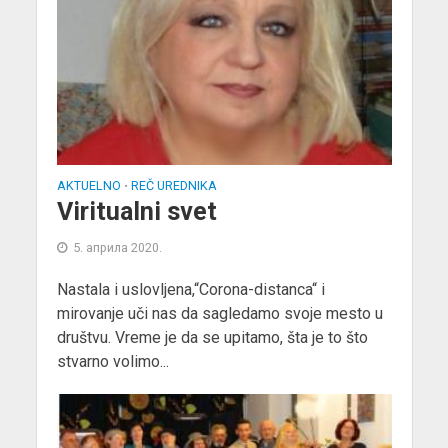
AKTUELNO
REČ UREDNIKA
•
Viritualni svet
5. априла 2020.
Nastala i uslovljena,“Corona-distanca“ i
mirovanje uči nas da sagledamo svoje mesto u
društvu. Vreme je da se upitamo, šta je to što
stvarno volimo...