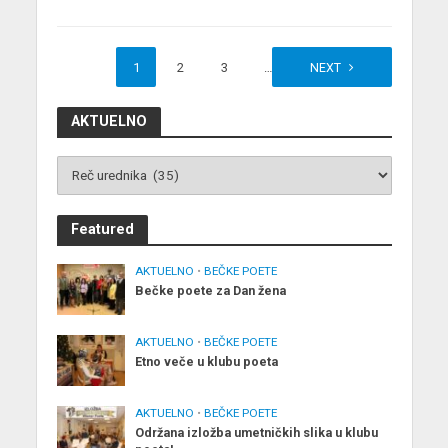
1
2
3
…
7
NEXT
AKTUELNO
Featured
AKTUELNO
•
BEČKE POETE
Bečke poete za Dan žena
AKTUELNO
•
BEČKE POETE
Etno veče u klubu poeta
AKTUELNO
•
BEČKE POETE
Održana izložba umetničkih slika u klubu