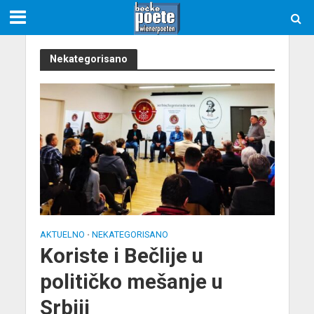
Nekategorisano
AKTUELNO
NEKATEGORISANO
•
Koriste i Bečlije u
političko mešanje u
Srbiji