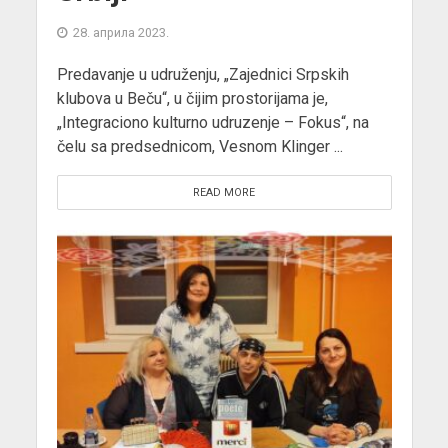
28. априла 2023.
Predavanje u udruženju, „Zajednici Srpskih
klubova u Beču“, u čijim prostorijama je,
„Integraciono kulturno udruzenje – Fokus“, na
čelu sa predsednicom, Vesnom Klinger ...
READ MORE