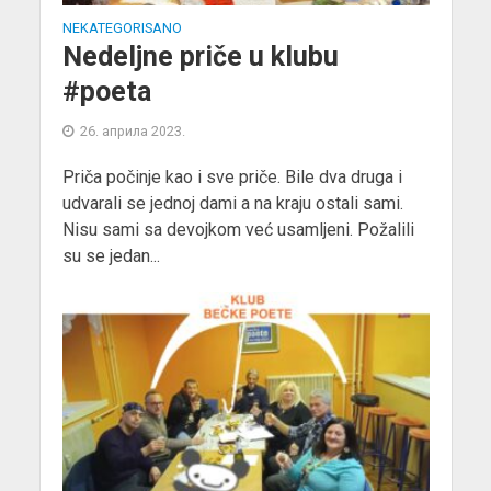
NEKATEGORISANO
Nedeljne priče u klubu
#poeta
26. априла 2023.
Priča počinje kao i sve priče. Bile dva druga i
udvarali se jednoj dami a na kraju ostali sami.
Nisu sami sa devojkom već usamljeni. Požalili
su se jedan...