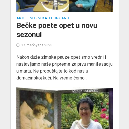
AKTUELNO
NEKATEGORISANO
•
Bečke poete opet u novu
sezonu!
17. фебруара 2023.
Nakon duže zimske pauze opet smo vredni i
nastavljamo naše pripreme za prvu manifesaciju
u martu. Ne propuštajte to kod nas u
domaćinskoj kući. Na vreme ćemo...