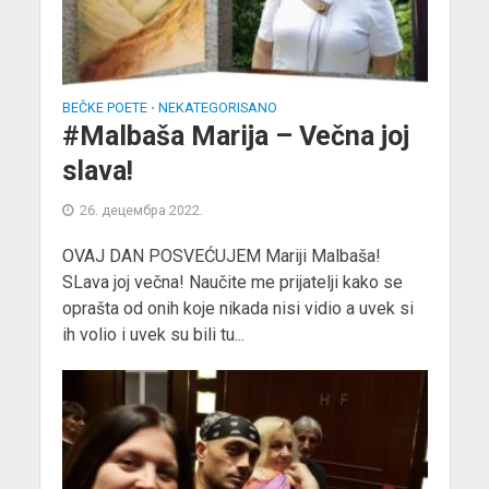
BEČKE POETE
NEKATEGORISANO
•
#Malbaša Marija – Večna joj
slava!
26. децембра 2022.
OVAJ DAN POSVEĆUJEM Mariji Malbaša!
SLava joj večna! Naučite me prijatelji kako se
oprašta od onih koje nikada nisi vidio a uvek si
ih volio i uvek su bili tu...