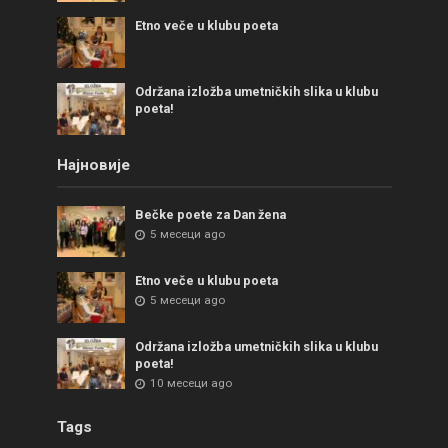
Etno veče u klubu poeta
Održana izložba umetničkih slika u klubu
poeta!
Најновије
Bečke poete za Dan žena
5 месеци ago
Etno veče u klubu poeta
5 месеци ago
Održana izložba umetničkih slika u klubu
poeta!
10 месеци ago
Tags