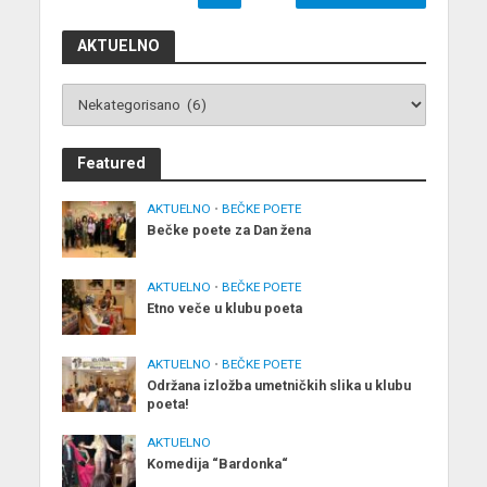
AKTUELNO
Featured
AKTUELNO
•
BEČKE POETE
Bečke poete za Dan žena
AKTUELNO
•
BEČKE POETE
Etno veče u klubu poeta
AKTUELNO
•
BEČKE POETE
Održana izložba umetničkih slika u klubu
poeta!
AKTUELNO
Komedija “Bardonka“