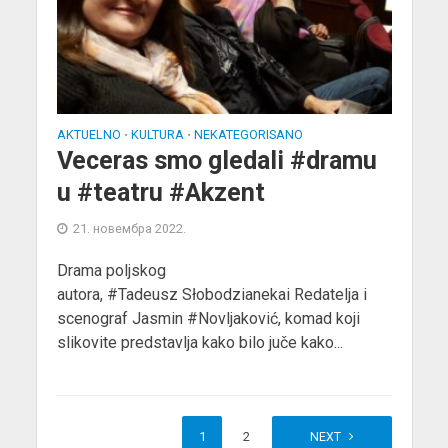
AKTUELNO
KULTURA
NEKATEGORISANO
•
•
Veceras smo gledali #dramu
u #teatru #Akzent
21. новембра 2022.
Drama poljskog
autora, #Tadeusz Słobodzianekai Redatelja i
scenograf Jasmin #Novljaković, komad koji
slikovite predstavlja kako bilo juče kako...
1
2
NEXT